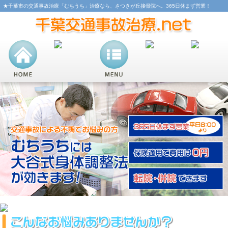
★千葉市の交通事故治療「むちうち」治療なら、さつきが丘接骨院へ。365日休まず営業！